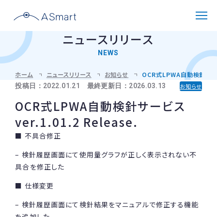
ニュースリリース
NEWS
解決できる課題
ホーム
ニュースリリース
お知らせ
OCR式LPWA自動検針サービス 
投稿日：2022.01.21 最終更新日：2026.03.13
お知らせ
選ばれる理由
OCR式LPWA自動検針サービス
ver.1.01.2 Release.
製品紹介
■ 不具合修正
機能と仕様
– 検針履歴画面にて使用量グラフが正しく表示されない不
導入事例
対応メーターと設置環境
具合を修正した
導入フロー
■ 仕様変更
よくある質問
– 検針履歴画面にて検針結果をマニュアルで修正する機能
を追加した