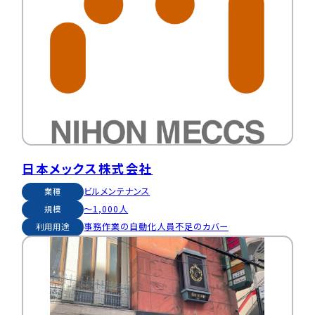
日本メックス株式会社
ビルメンテナンス
業種
～1,000人
規模
事務作業の自動化
人員不足のカバー
利用用途