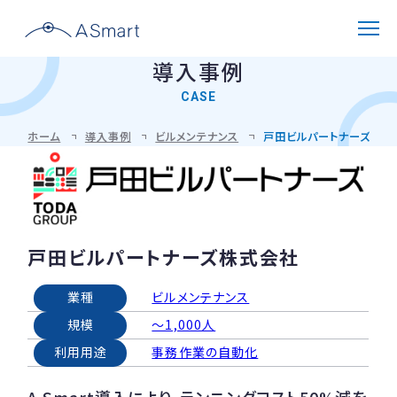
導入事例
CASE
解決できる課題
ホーム
導入事例
ビルメンテナンス
戸田ビルパートナーズ株式
選ばれる理由
製品紹介
戸田ビルパートナーズ株式会社
機能と仕様
導入事例
業種
ビルメンテナンス
対応メーターと設置環境
規模
～1,000人
導入フロー
よくある質問
利用用途
事務作業の自動化