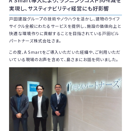
A Smart導入により、ランニングコスト50%減を
実現し、サスティナビリティ経営にも好影響
資料請求
無料トライアル
戸田建設グループの技術やノウハウを活かし、建物のライフ
サイクル全般にわたるサービスを提供し、施設の価値向上と
ログイン
快適な環境作りに貢献することを目指されている戸田ビル
パートナーズ株式会社さま。
この度、A Smartをご導入いただいた経緯や、ご利用いただ
いている現場のお声を含めて、島さまにお話を伺いました。