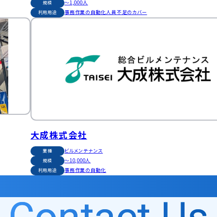
～1,000人
規模
事務作業の自動化
人員不足のカバー
利用用途
大成株式会社
ビルメンテナンス
業種
〜10,000人
規模
事務作業の自動化
利用用途