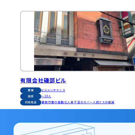
有限会社磯部ビル
ビルメンテナンス
業種
〜10人
規模
事務作業の自動化
人員不足のカバー
人的ミスの削減
利用用途