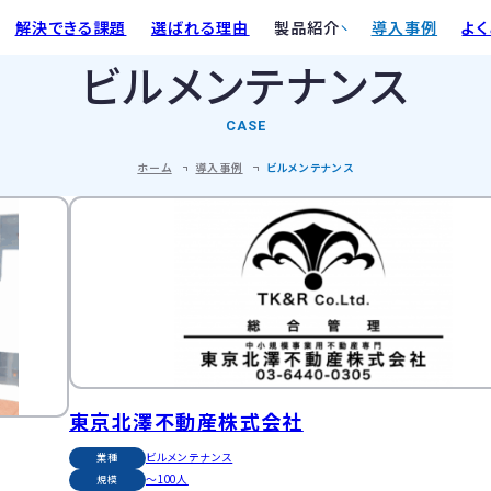
解決できる課題
選ばれる理由
製品紹介
導入事例
よ
ビルメンテナンス
機能と仕様
CASE
対応メーターと設置環境
ホーム
導入事例
ビルメンテナンス
導入フロー
東京北澤不動産株式会社
ビルメンテナンス
業種
〜100人
規模