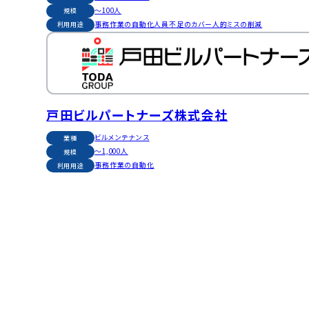
〜100人
規模
事務作業の自動化
人員不足のカバー
人的ミスの削減
利用用途
戸田ビルパートナーズ株式会社
ビルメンテナンス
業種
～1,000人
規模
事務作業の自動化
利用用途