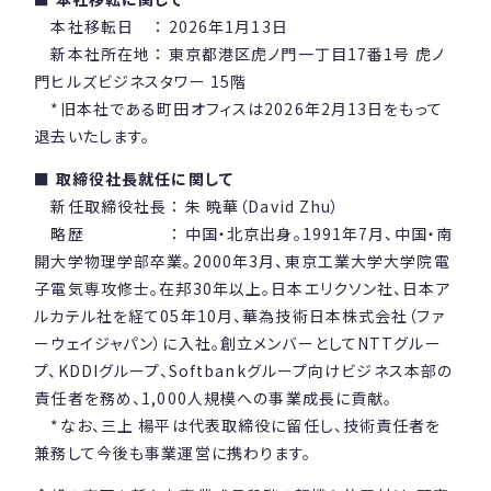
本社移転日 ： 2026年1月13日
資料請求
無料トライアル
新本社所在地 ： 東京都港区虎ノ門一丁目17番1号 虎ノ
門ヒルズビジネスタワー 15階
ログイン
*旧本社である町田オフィスは2026年2月13日をもって
退去いたします。
■ 取締役社長就任に関して
新任取締役社長 ： 朱 暁華（David Zhu）
略歴 ： 中国・北京出身。1991年7月、中国・南
開大学物理学部卒業。2000年3月、東京工業大学大学院電
子電気専攻修士。在邦30年以上。日本エリクソン社、日本ア
ルカテル社を経て05年10月、華為技術日本株式会社（ファ
ーウェイジャパン）に入社。創立メンバーとしてNTTグルー
プ、KDDIグループ、Softbankグループ向けビジネス本部の
責任者を務め、1,000人規模への事業成長に貢献。
*なお、三上 楊平は代表取締役に留任し、技術責任者を
兼務して今後も事業運営に携わります。