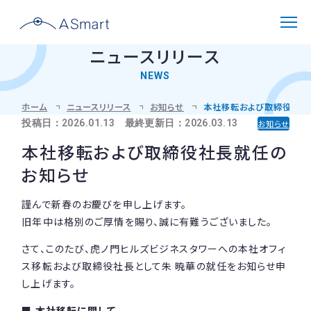
ニュースリリース
NEWS
解決できる課題
ホーム
ニュースリリース
お知らせ
本社移転および取締役社長
投稿日：2026.01.13 最終更新日：2026.03.13
お知らせ
選ばれる理由
本社移転および取締役社長就任の
お知らせ
製品紹介
謹んで新春のお慶びを申し上げます。
機能と仕様
旧年中は格別のご厚情を賜り、誠に有難うございました。
導入事例
対応メーターと設置環境
さて、このたび、虎ノ門ヒルズビジネスタワーへの本社オフィ
導入フロー
ス移転および取締役社長として朱 暁華の就任をお知らせ申
よくある質問
し上げます。
■ 本社移転に関して